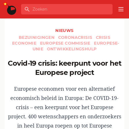
Ga naar de inhoud
Zoeken
GLOBALINFO
Op
NIEUWS
BEZUINIGINGEN
CORONACRISIS
CRISIS
ECONOMIE
EUROPESE COMMISSIE
EUROPESE-
UNIE
ONTWIKKELINGSHULP
Covid-19 crisis: keerpunt voor het
Europese project
Europese economen voor een alternatief
economisch beleid in Europa: De COVID-19-
crisis – een keerpunt voor het Europese
project. 400 wetenschappers en onderzoekers
in heel Europa roepen op tot Europese