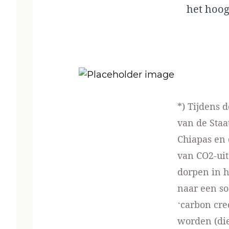
het hoo
*) Tijdens 
van de Staa
Chiapas en 
van CO2-uits
dorpen in 
naar een s
‘carbon cre
worden (die