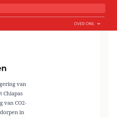
OVER ONS
en
egering van
t Chiapas
ng van CO2-
t dorpen in