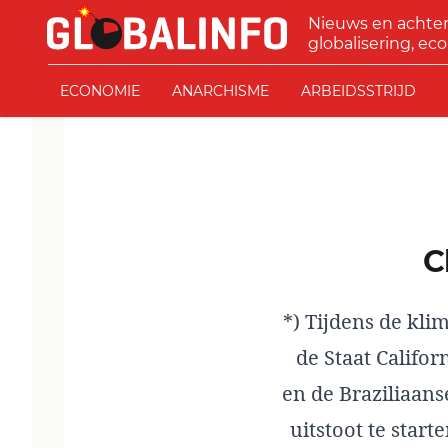
Ga naar de inhoud
Nieuws en achte
GLOBALINFO
globalisering, eco
ECONOMIE
ANARCHISME
ARBEIDSSTRIJD
*) Tijdens de kl
de Staat Califo
en de Braziliaan
uitstoot te start