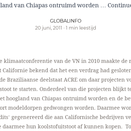
gland van Chiapas ontruimd worden …
Continu
GLOBALINFO
20 juni, 2011
·
1 min leestijd
de klimaatconferentie van de VN in 2010 maakte de 
t Californie bekend dat het een verdrag had geslote
de Braziliaanse deelstaat ACRE om daar projecten v
toot te starten. Onderdeel van die projecten blijkt te
het hoogland van Chiapas ontruimd worden en de be
oort modeldorpen gedwongen worden. Daarmee wo
dits’ gegenereerd die aan Californische bedrijven v
 daarmee hun koolstofuitstoot af kunnen kopen. Toe