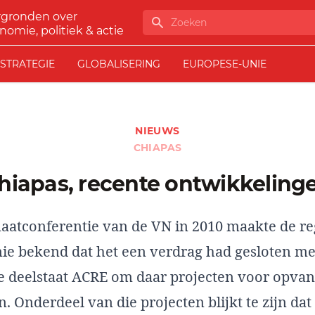
rgronden over
Zoeken
nomie, politiek & actie
STRATEGIE
GLOBALISERING
EUROPESE-UNIE
NIEUWS
CHIAPAS
Chiapas, recente ontwikkeling
imaatconferentie van de VN in 2010 maakte de r
rnie bekend dat het een verdrag had gesloten me
se deelstaat ACRE om daar projecten voor opva
en. Onderdeel van die projecten blijkt te zijn da