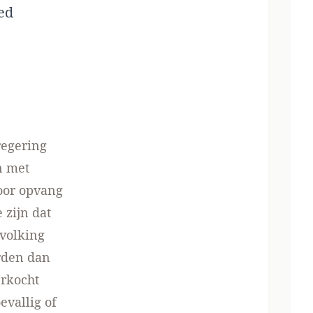
ed
regering
n met
oor opvang
 zijn dat
volking
rden dan
erkocht
vallig of