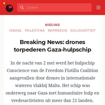
Ga naar de inhoud
Zoeken
GLOBALINFO
Op
NIEUWS
ISRAEL
PALESTINA
REPRESSIE
SOLIDARITEIT
Breaking News: drones
torpederen Gaza-hulpschip
In de nacht van 2 mei werd het hulpschip
Conscience van de Freedom Flotilla Coalition
aangevallen door drones in internationale
wateren vlakbij Malta. Het schip was
onderweg naar Gaza met humanitaire hulp en
vredesactivisten uit meer dan 21 landen.