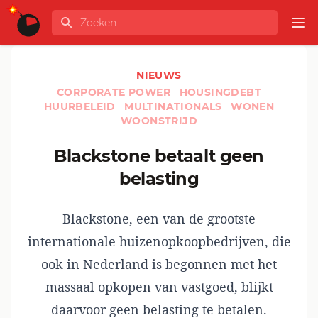
Ga naar de inhoud
Zoeken
GLOBALINFO
Op
NIEUWS
CORPORATE POWER
HOUSINGDEBT
HUURBELEID
MULTINATIONALS
WONEN
WOONSTRIJD
Blackstone betaalt geen
belasting
Blackstone, een van de grootste
internationale huizenopkoopbedrijven, die
ook in Nederland is begonnen met het
massaal opkopen van vastgoed, blijkt
daarvoor geen belasting te betalen.