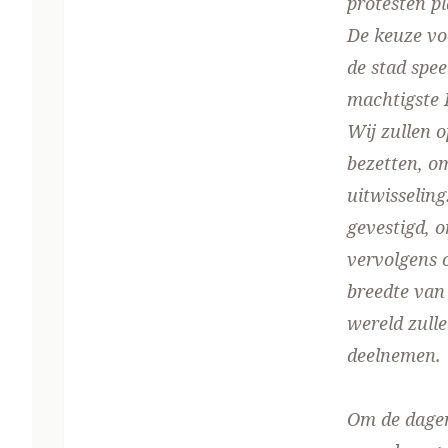
protesten p
De keuze voo
de stad spee
machtigste 
Wij zullen o
bezetten, om
uitwisselin
gevestigd, o
vervolgens 
breedte van 
wereld zull
deelnemen.
Om de dagen 