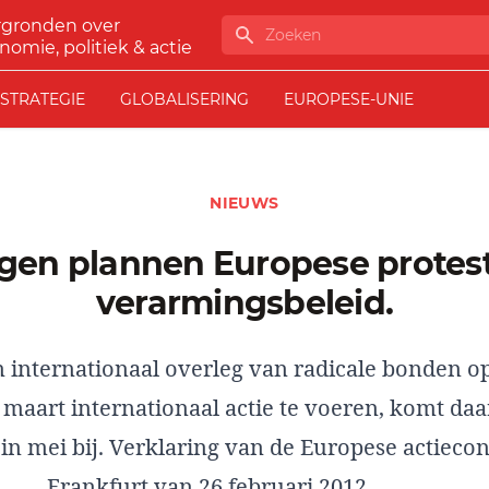
rgronden over
Zoeken
nomie, politiek & actie
STRATEGIE
GLOBALISERING
EUROPESE-UNIE
NIEUWS
verarmingsbeleid.
n internationaal overleg van radicale bonden 
 maart internationaal actie te voeren, komt da
in mei bij. Verklaring van de Europese actiecon
Frankfurt van 26 februari 2012.