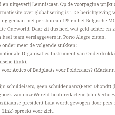
en uitgeverij Lemniscaat. Op de voorpagina prijkt 
ormatiesite over globalisering is”. De berichtgeving 
ng gedaan met persbureau IPS en het Belgische M
e Oneworld. Daar zit dus heel wat geld achter en 
 heel team verslaggevers in Porto Alegre zitten.
e onder meer de volgende stukken:
nationale Organisaties Instrument van Onderdrukk
alsche
(link)
.
 voor Acties of Badplaats voor Polderaars? (Mariann
ijn schuldeisers, geen schuldenaars'(Peter Dhondt)
(
boek van onzeWereld-hoofdredacteur John Verhoe
aziliaanse president Lula wordt gewogen door pers
s
(link)
spreekt voor zich.