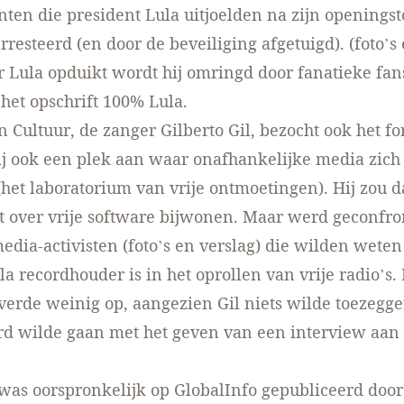
ten die president Lula uitjoelden na zijn openings
resteerd (en door de beveiliging afgetuigd).
(foto’s
 Lula opduikt wordt hij omringd door fanatieke fan
 het opschrift 100% Lula.
n Cultuur, de zanger Gilberto Gil, bezocht ook het f
j ook een plek aan waar onafhankelijke media zic
het laboratorium van vrije ontmoetingen). Hij zou 
 over vrije software bijwonen. Maar werd geconfro
media-activisten
(foto’s en verslag)
die wilden wete
la recordhouder is in het oprollen van vrije radio’s. 
everde weinig op, aangezien Gil niets wilde toezegge
d wilde gaan met het geven van een interview aan 
l was oorspronkelijk op GlobalInfo gepubliceerd door