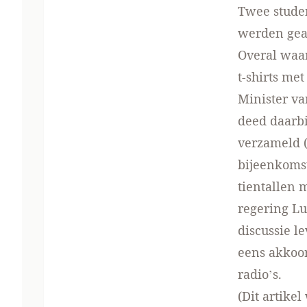
Twee studen
werden gear
Overal waar
t-shirts met
Minister va
deed daarbi
verzameld (
bijeenkomst
tientallen 
regering Lu
discussie l
eens akkoor
radio’s.
(Dit artike