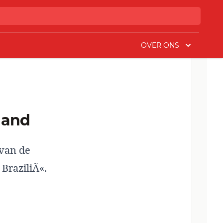
OVER ONS
land
 van de
BraziliÃ«.