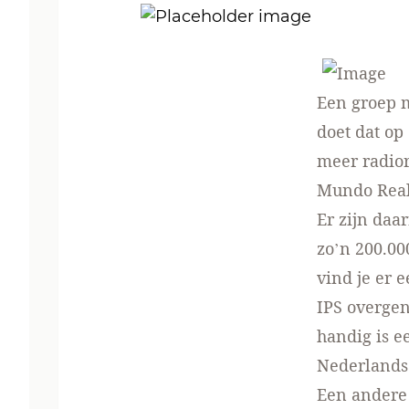
Een groep 
doet dat op
meer radio
Mundo Real
Er zijn daa
zo’n 200.0
vind je er 
IPS overg
handig is e
Nederlandse
Een andere