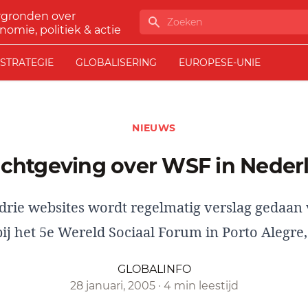
rgronden over
Zoeken
nomie, politiek & actie
STRATEGIE
GLOBALISERING
EUROPESE-UNIE
NIEUWS
richtgeving over WSF in Neder
drie websites wordt regelmatig verslag gedaan
ij het 5e Wereld Sociaal Forum in Porto Alegre, 
GLOBALINFO
28 januari, 2005
·
4 min leestijd