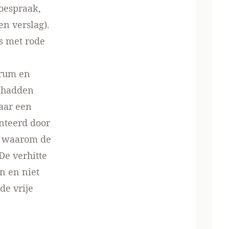
toespraak,
 en verslag)
.
s met rode
orum en
h hadden
daar een
nteerd door
n waarom de
De verhitte
n en niet
de vrije