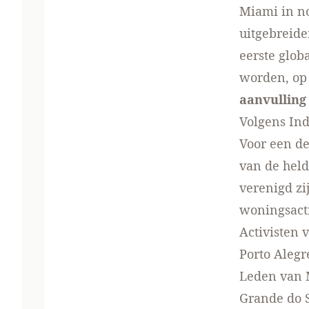
Miami in n
uitgebreid
eerste glob
worden, op 
aanvulling
Volgens
Ind
Voor een de
van de held
verenigd zi
woningsact
Activisten
Porto Alegr
Leden van 
Grande do S