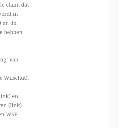
de claim dat
wordt in
O en de
ze hebben
ing’ van
e Wilschut):
link)
en
ven
(link)
 en WSF-