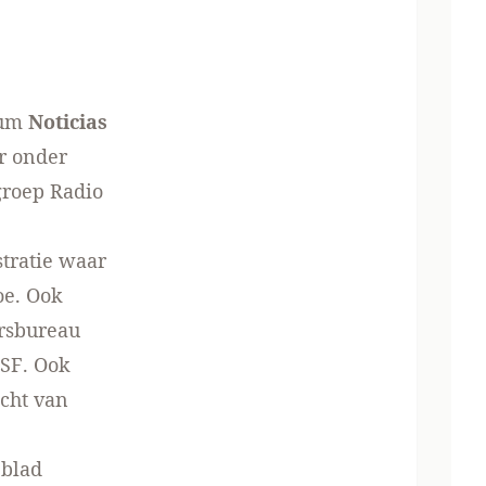
rum
Noticias
r onder
groep Radio
tratie
waar
oe
. Ook
rsbureau
WSF
. Ook
icht van
 blad