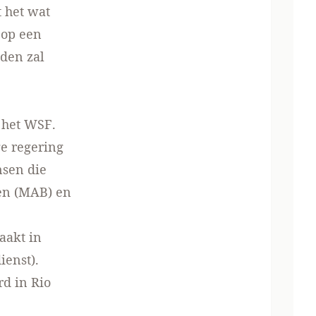
t het wat
 op een
uden zal
s het WSF.
ge regering
nsen die
men (MAB) en
aakt in
ienst).
d in Rio