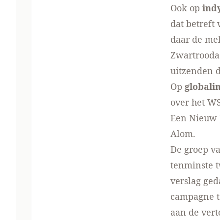
Ook op
ind
dat betreft
daar de mel
Zwartrooda
uitzenden d
Op
globali
over het WS
Een Nieuw J
Alom
.
De groep va
tenminste t
verslag ge
campagne t
aan de vert