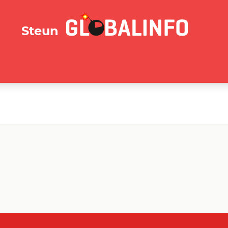
GLOBALINFO.nl
Steun