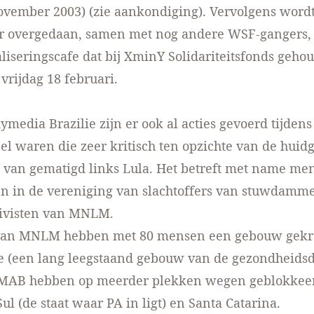
ovember 2003)
(zie aankondiging)
. Vervolgens word
er overgedaan, samen met nog andere WSF-gangers,
aliseringscafe dat bij XminY Solidariteitsfonds geho
vrijdag 18 februari.
ymedia Brazilie
zijn er ook al acties gevoerd tijden
el waren die zeer kritisch ten opzichte van de huid
 van gematigd links Lula. Het betreft met name me
jn in de vereniging van slachtoffers van stuwdam
ivisten van MNLM.
 van MNLM hebben met 80 mensen een gebouw gekr
e (een lang leegstaand gebouw van de gezondheidsd
MAB hebben op meerder plekken wegen geblokkeer
ul (de staat waar PA in ligt) en Santa Catarina.