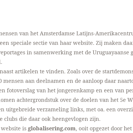
mensen van het Amsterdamse Latijns-Amerikacent
 een speciale sectie van
haar website
. Zij maken daa
reportages in samenwerking met de Uruguayaanse 
.
rnaast artikelen te vinden. Zoals over
de startdemons
00 mensen aan deelnamen en
de aanloop daar naart
een
fotoverslag van het jongerenkamp
en een van pe
enomen
achtergrondstuk over de doelen van het 5e 
en uitgebreide verzameling links, met oa. een overz
 clubs die daar ook heengevlogen zijn.
 website is
globalisering.com
, ooit opgezet door het