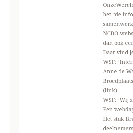
OnzeWereld 
het “de inf
samenwerki
NCDO-websit
dan ook een
Daar vind j
WSF: ‘Inter
Anne de W
Broedplaats
(link)
.
WSF: ‘Wij z
Een webdag
Het stuk Br
deelnemer