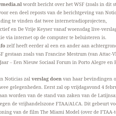
ymedia.nl
wordt bericht over het WSF
(zoals in dit s
 voor een deel reposts van de berichtgeving van Notic
ding te vinden dat twee internetradioprojecten,
ctief
en
De Vrije Keyser
vanaf woensdag live-versla
ie via internet op de computer te beluisteren is.
nfo
zelf heeft eerder al een en ander aan achtergro
F gestaan zoals van Francine Mestrum (van Attac-
aar – Een Nieuw Sociaal Forum in Porto Alegre
en
n Noticias zal
verslag doen
van haar bevindingen 
wee gelegenheden. Eerst zal op vrijdagavond 4 febru
daan worden van de stand van zaken van de Latijns
egen de vrijhandelszone FTAA/ALCA. Dit gebeurt v
oning van de film The Miami Model (over de FTAA-t