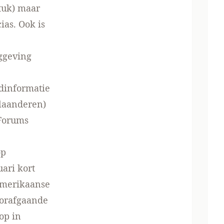
tuk)
maar
ias. Ook is
ggeving
ndinformatie
Vlaanderen)
Forums
op
ari kort
amerikaanse
oorafgaande
op in