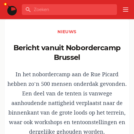
Ga naar de inhoud
Zoeken
GLOBALINFO
Op
NIEUWS
Bericht vanuit Nobordercamp
Brussel
In het nobordercamp aan de Rue Picard
hebben zo’n 500 mensen onderdak gevonden.
Een deel van de tenten is vanwege
aanhoudende nattigheid verplaatst naar de
binnenkant van de grote loods op het terrein,
waar ook workshops en tentoonstellingen en
dergelijke gehouden worden.