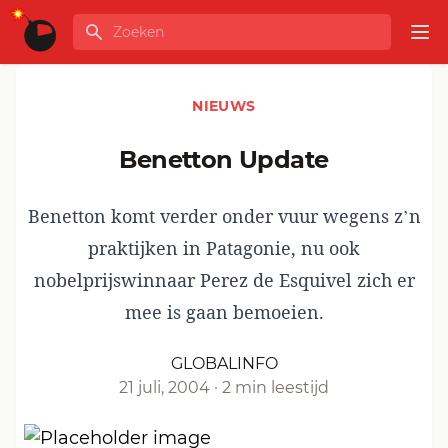
Ga naar de inhoud
Zoeken
GLOBALINFO
Op
NIEUWS
Benetton Update
Benetton komt verder onder vuur wegens z’n
praktijken in Patagonie, nu ook
nobelprijswinnaar Perez de Esquivel zich er
mee is gaan bemoeien.
GLOBALINFO
21 juli, 2004
·
2 min leestijd