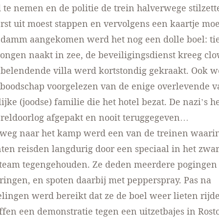
 te nemen en de politie de trein halverwege stilzett
rst uit moest stappen en vervolgens een kaartje mo
ndamm aangekomen werd het nog een dolle boel: ti
ngen naakt in zee, de beveiligingsdienst kreeg clo
belendende villa werd kortstondig gekraakt. Ook w
tsboodschap voorgelezen van de enige overlevende v
ijke (joodse) familie die het hotel bezat. De nazi’s 
ereldoorlog afgepakt en nooit teruggegeven…
gweg naar het kamp werd een van de treinen waari
en reisden langdurig door een speciaal in het zwar
kteam tegengehouden. Ze deden meerdere pogingen 
ringen, en spoten daarbij met pepperspray. Pas na
ingen werd bereikt dat ze de boel weer lieten rijd
offen een demonstratie tegen een uitzetbajes in Rost