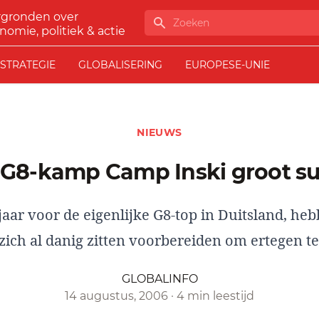
rgronden over
Zoeken
nomie, politiek & actie
STRATEGIE
GLOBALISERING
EUROPESE-UNIE
NIEUWS
i G8-kamp Camp Inski groot s
jaar voor de eigenlijke G8-top in Duitsland, he
zich al danig zitten voorbereiden om ertegen te
GLOBALINFO
14 augustus, 2006
·
4 min leestijd