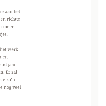
re aan het
een richtte
an meer
jes.
 het werk
n en
end jaar
n. Er zal
te zo’n
e nog veel