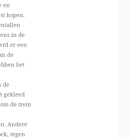
e en
est kopen.
entallen
wns in de
erd er een
an de
hebben het
n de
t gekleed
om de trein
en. Andere
ock, tegen