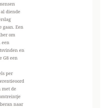
 mensen
r al diende
erslag
e gaan. Een
mber om
l een
atsvinden en
de G8 een
els per
ferentieoord
n met de
omtreintje
oberan naar