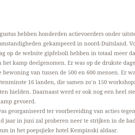
ugustus hebben honderden actievoerders onder uits
 omstandigheden gekampeerd in noord-Duitsland. V
lag
op de website gipfelsoli hebben in totaal meer d
 het kamp deelgenomen. Er was op de drukste dag
 bewoning van tussen de 500 en 600 mensen. Er w
 tenminste 16 landen, die samen zo’n 150 workshop
en hielden. Daarnaast werd er ook nog een heel stel
kamp gevoerd.
s georganiseerd ter voorbereiding van acties tegen
nd jaar
in juni
zal proberen neer te strijken in de ba
m in het poepsjieke hotel Kempinski aldaar.