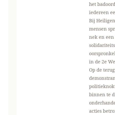
het badoord
iedereen ee
Bij Heilige
mensen spro
nek en een 
solidaritei
oorspronkel
in de 2e W
Op de teru
demonstrant
politiekno
binnen te d
onderhandel
acties betr