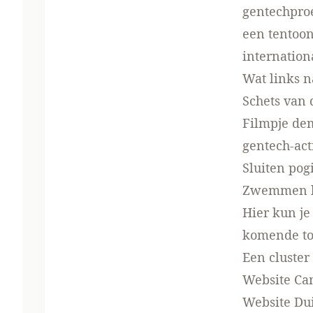
gentechproe
een tentoo
internation
Wat links n
Schets van 
Filmpje dem
gentech-act
Sluiten pog
Zwemmen bi
Hier kun j
komende to
Een cluster
Website C
Website Dui