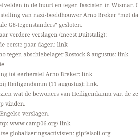
fvelden in de buurt en tegen fascisten in Wismar.
nstelling van nazi-beeldhouwer Arno Breker “met d
ale G8-tegenstanders” gesloten.
aar verdere verslagen (meest Duitstalig):
de eerste paar dagen:
link
o tegen abschiebelager Rostock 8 augustus:
link
ie
ing tot eerherstel Arno Breker:
link
j Heiligendamm (11 augustus):
link
.
e zien wat de bewoners van Heiligendamm van de
ze
p vinden
.
Engelse verslagen
.
amp:
www.camp06.org/ link
tse globaliseringsactivisten:
gipfelsoli.org