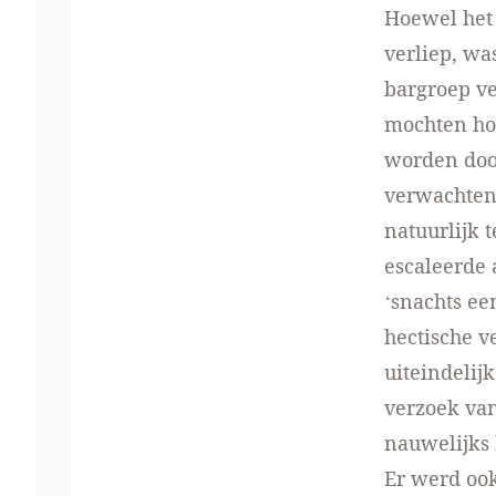
Hoewel het
verliep, wa
bargroep ve
mochten hou
worden doo
verwachten 
natuurlijk 
escaleerde 
‘snachts ee
hectische v
uiteindelij
verzoek va
nauwelijks
Er werd ook