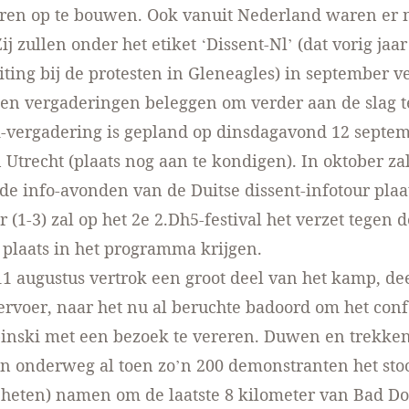
turen op te bouwen. Ook vanuit Nederland waren er
j zullen onder het etiket ‘Dissent-Nl’ (dat vorig jaa
iting bij de protesten in Gleneagles) in september v
en vergaderingen beleggen om verder aan de slag t
k-vergadering is gepland op dinsdagavond 12 septe
n Utrecht (plaats nog aan te kondigen). In oktober za
e info-avonden van de Duitse dissent-infotour pla
 (1-3) zal op het 2e
2.Dh5-festival
het verzet tegen 
 plaats in het programma krijgen.
11 augustus vertrok een groot deel van het kamp, de
rvoer, naar het nu al beruchte badoord om het con
inski met een bezoek te vereren. Duwen en trekke
on onderweg al toen zo’n 200 demonstranten het sto
eheten) namen om de laatste 8 kilometer van Bad D