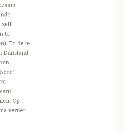
edzaam
lande
 zelf
n te
). En de te
n Duitsland
anon,
tsche’
een
 werd
aien. Op
ema verder