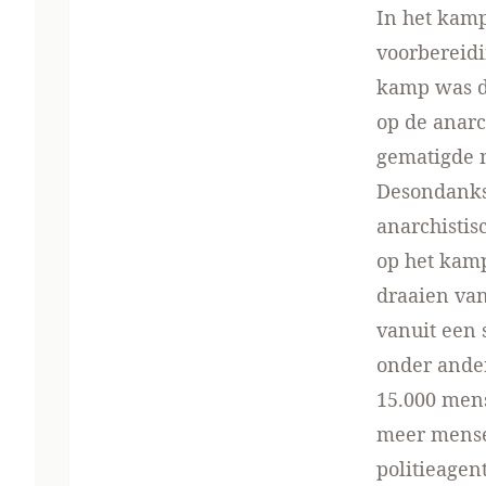
In het kamp
voorbereidi
kamp was dat
op de anarc
gematigde n
Desondanks 
anarchistis
op het kamp
draaien van
vanuit een 
onder ande
15.000 men
meer mensen
politieagen