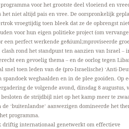
 programma voor het grootste deel vloeiend en vre
s het niet altijd pais en vree. De oorspronkelijk gep
rtrok vroegtijdig toen bleek dat ze de opbrengst niet
den voor hun eigen politieke project (om vervange
r een perfect werkende ge&iuml;mproviseerde groep
clash rond het standpunt ten aanzien van Israel – i
terecht een gevoelig thema – en de oorlog tegen Lib
al snel toen leden van de (pro-Israelische) ‘Anti-Deu
n spandoek weghaalden en in de plee gooiden. Op 
ergadering de volgende avond, dinsdag 8 augustus,
k besloten de strijdbijl niet op het kamp meer te zwa
n de ‘buitenlandse’ aanwezigen domineerde het th
 het programma.
 driftig internationaal genetwerkt om effectieve