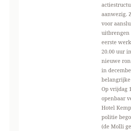
actiestruc
aanwezig. Zi
voor aanslu
uitbrengen 
eerste wer
20.00 uur i
nieuwe rond
in december
belangrijke
Op vrijdag 
openbaar ve
Hotel Kemp
politie beg
(de Molli g