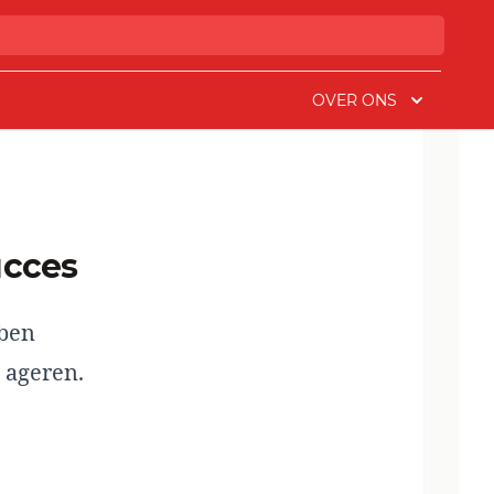
OVER ONS
ucces
bben
 ageren.