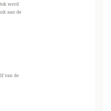
 Ook werd
ank aan de
lf van de