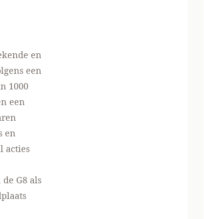
tekende en
olgens een
an 1000
en een
aren
s en
 acties
 de G8 als
dplaats