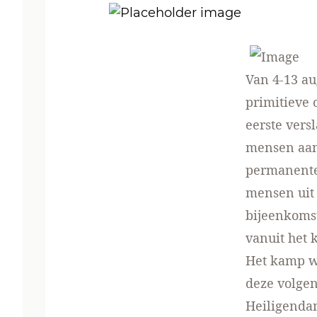
Van 4-13 a
primitieve
eerste vers
mensen aan
permanente
mensen uit
bijeenkomst
vanuit het 
Het kamp wa
deze volge
Heiligendam