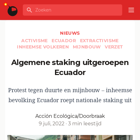
Ga naar de inhoud
Zoeken
GLOBALINFO
Op
NIEUWS
ACTIVISME
ECUADOR
EXTRACTIVISME
INHEEMSE VOLKEREN
MIJNBOUW
VERZET
Algemene staking uitgeroepen
Ecuador
Protest tegen duurte en mijnbouw – inheemse
bevolking Ecuador roept nationale staking uit
Acción Ecológica/Doorbraak
9 juli, 2022
·
3 min leestijd