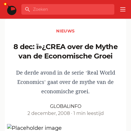
Ga naar de inhoud
Zoeken
GLOBALINFO
Op
NIEUWS
8 dec: ï»¿CREA over de Mythe
van de Economische Groei
De derde avond in de serie ‘Real World
Economics’ gaat over de mythe van de
economische groei.
GLOBALINFO
2 december, 2008
·
1 min leestijd