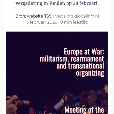
vergadering in Keulen op 28 februari.
Bron: website TSS
|
Vertaling globalinfo.nl
3 februari, 2026
·
8 min leestijd