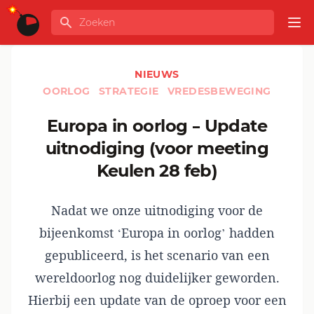
Ga naar de inhoud
Zoeken
GLOBALINFO
Op
NIEUWS
OORLOG
STRATEGIE
VREDESBEWEGING
Europa in oorlog – Update
uitnodiging (voor meeting
Keulen 28 feb)
Nadat we onze uitnodiging voor de
bijeenkomst ‘Europa in oorlog’ hadden
gepubliceerd, is het scenario van een
wereldoorlog nog duidelijker geworden.
Hierbij een update van de oproep voor een