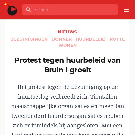
Ga naar de inhoud
Zoeken
GLOBALINFO
Op
NIEUWS
BEZUINIGINGEN
DONNER
HUURBELEID
RUTTE
WONEN
Protest tegen huurbeleid van
Bruin I groeit
Het protest tegen de bezuiniging op de
huurtoeslag verbreedt zich. Tientallen
maatschappelijke organisaties en meer dan
tweehonderd huurdersorganisaties hebben
zich er inmiddels bij aangesloten. Met een