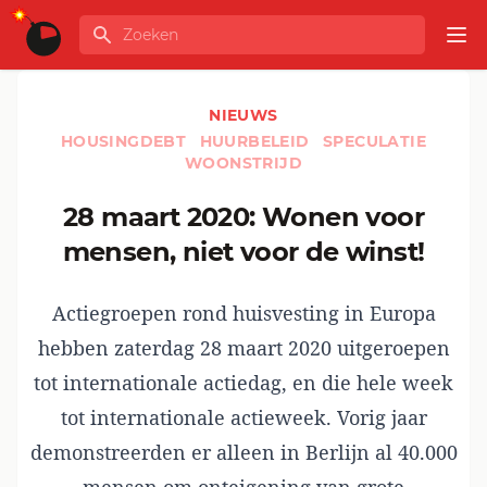
Ga naar de inhoud
Zoeken
GLOBALINFO
Op
NIEUWS
HOUSINGDEBT
HUURBELEID
SPECULATIE
WOONSTRIJD
28 maart 2020: Wonen voor
mensen, niet voor de winst!
Actiegroepen rond huisvesting in Europa
hebben zaterdag 28 maart 2020 uitgeroepen
tot internationale actiedag, en die hele week
tot internationale actieweek. Vorig jaar
demonstreerden er alleen in Berlijn al 40.000