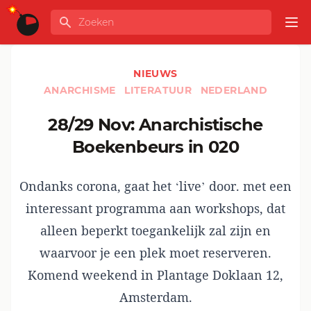
Ga naar de inhoud
Zoeken
GLOBALINFO
Op
NIEUWS
ANARCHISME
LITERATUUR
NEDERLAND
28/29 Nov: Anarchistische
Boekenbeurs in 020
Ondanks corona, gaat het ‘live’ door. met een
interessant programma aan workshops, dat
alleen beperkt toegankelijk zal zijn en
waarvoor je een plek moet reserveren.
Komend weekend in Plantage Doklaan 12,
Amsterdam.