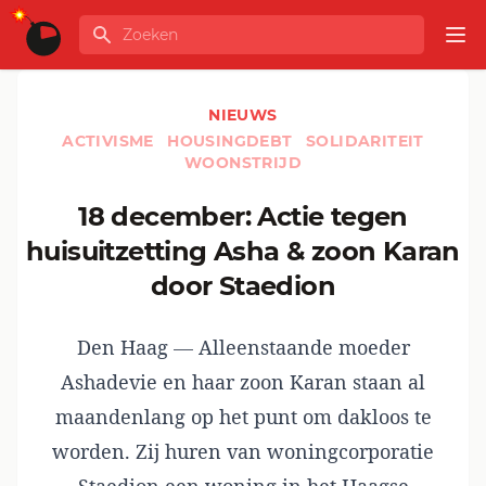
Ga naar de inhoud
Zoeken
GLOBALINFO
Op
NIEUWS
ACTIVISME
HOUSINGDEBT
SOLIDARITEIT
WOONSTRIJD
18 december: Actie tegen
huisuitzetting Asha & zoon Karan
door Staedion
Den Haag — Alleenstaande moeder
Ashadevie en haar zoon Karan staan al
maandenlang op het punt om dakloos te
worden. Zij huren van woningcorporatie