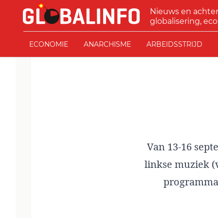
Ga naar de inhoud
Nieuws en achte
GLOBALINFO
globalisering, eco
ECONOMIE
ANARCHISME
ARBEIDSSTRIJD
Van 13-16 septe
linkse muziek (v
programma F