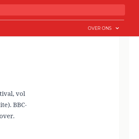
OVER ONS
ival, vol
ite). BBC-
over.