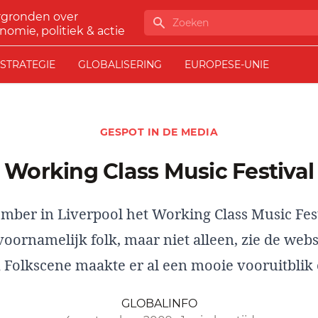
rgronden over
Zoeken
nomie, politiek & actie
STRATEGIE
GLOBALISERING
EUROPESE-UNIE
GESPOT IN DE MEDIA
Working Class Music Festival
mber in Liverpool het Working Class Music Fest
oornamelijk folk, maar niet alleen, zie de webs
olkscene maakte er al een mooie vooruitblik 
GLOBALINFO