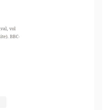
val, vol
ite
). BBC-