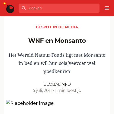
Ga naar de inhoud
Zoeken
GLOBALINFO
Op
GESPOT IN DE MEDIA
WNF en Monsanto
Het Wereld Natuur Fonds ligt met Monsanto
in bed en wil hun soja/veevoer wel
‘goedkeuren’
GLOBALINFO
5 juli, 2011
·
1 min leestijd