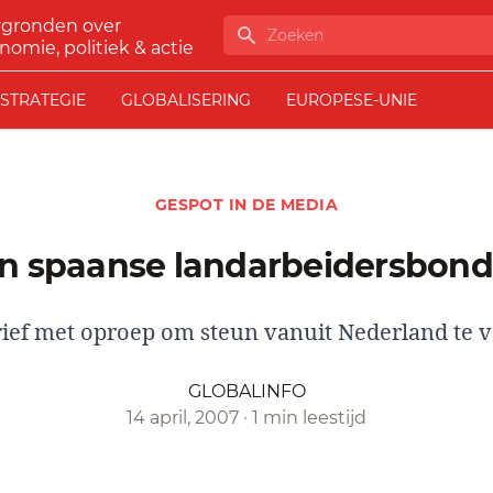
rgronden over
Zoeken
nomie, politiek & actie
STRATEGIE
GLOBALISERING
EUROPESE-UNIE
GESPOT IN DE MEDIA
un spaanse landarbeidersbon
rief met oproep om steun vanuit Nederland te v
GLOBALINFO
14 april, 2007
·
1 min leestijd