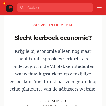
Ga naar de inhoud
Zoeken
GLOBALINFO
Op
GESPOT IN DE MEDIA
slecht leerboek economie?
Krijg je bij economie alleen nog maar
neoliberale sprookjes verkocht als
'onderwijs'?. In de VS plakken studenten
waarschuwingsstickers op eenzijdige
leerboeken: 'niet bruikbaar voor gebruik op
echte planeten". Van de adbusters website.
GLOBALINFO