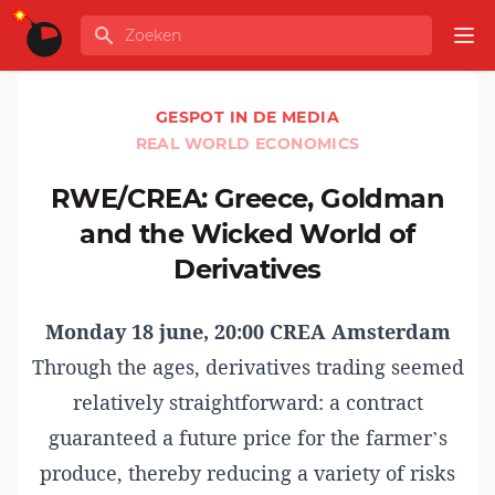
Ga naar de inhoud
Zoeken
GLOBALINFO
Op
GESPOT IN DE MEDIA
REAL WORLD ECONOMICS
RWE/CREA: Greece, Goldman
and the Wicked World of
Derivatives
Monday 18 june, 20:00 CREA Amsterdam
Through the ages, derivatives trading seemed
relatively straightforward: a contract
guaranteed a future price for the farmer’s
produce, thereby reducing a variety of risks