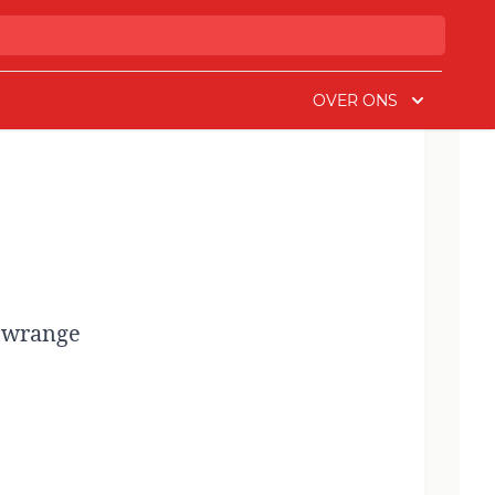
OVER ONS
e wrange