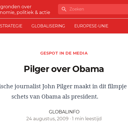
rgronden over
Zoeken
nomie, politiek & actie
STRATEGIE
GLOBALISERING
EUROPESE-UNIE
GESPOT IN DE MEDIA
Pilger over Obama
sche journalist John Pilger maakt in dit filmpj
schets van Obama als president.
GLOBALINFO
24 augustus, 2009
·
1 min leestijd