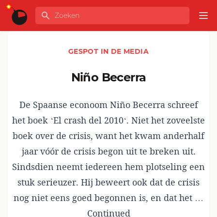
Ga naar de inhoud
Zoeken
GLOBALINFO
Op
GESPOT IN DE MEDIA
Niño Becerra
De Spaanse econoom Niño Becerra schreef
het boek ‘El crash del 2010‘. Niet het zoveelste
boek over de crisis, want het kwam anderhalf
jaar vóór de crisis begon uit te breken uit.
Sindsdien neemt iedereen hem plotseling een
stuk serieuzer. Hij beweert ook dat de crisis
nog niet eens goed begonnen is, en dat het …
Continued