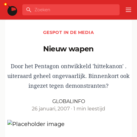
Ga naar de inhoud
Zoeken
GLOBALINFO
Op
GESPOT IN DE MEDIA
nieuw wapen
Door het Pentagon ontwikkeld 'hittekanon' .
uiteraard geheel ongevaarlijk. Binnenkort ook
ingezet tegen demonstranten?
GLOBALINFO
26 januari, 2007
·
1 min leestijd