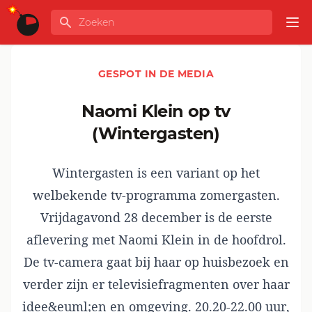
Ga naar de inhoud
Zoeken
GLOBALINFO
Op
GESPOT IN DE MEDIA
Naomi Klein op tv
(Wintergasten)
Wintergasten is een variant op het
welbekende tv-programma zomergasten.
Vrijdagavond 28 december is de eerste
aflevering met Naomi Klein in de hoofdrol.
De tv-camera gaat bij haar op huisbezoek en
verder zijn er televisiefragmenten over haar
idee&euml;en en omgeving. 20.20-22.00 uur,