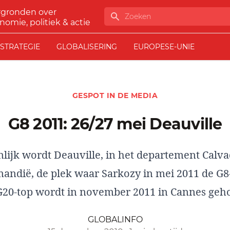
rgronden over
Zoeken
nomie, politiek & actie
STRATEGIE
GLOBALISERING
EUROPESE-UNIE
GESPOT IN DE MEDIA
G8 2011: 26/27 mei Deauville
lijk wordt Deauville, in het departement Calv
andië, de plek waar Sarkozy in mei 2011 de G8-
G20-top wordt in november 2011 in Cannes geh
GLOBALINFO