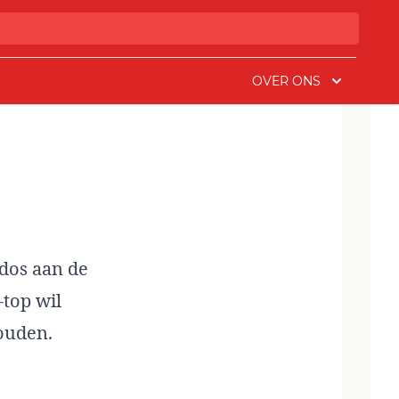
OVER ONS
ados aan de
top wil
ouden.