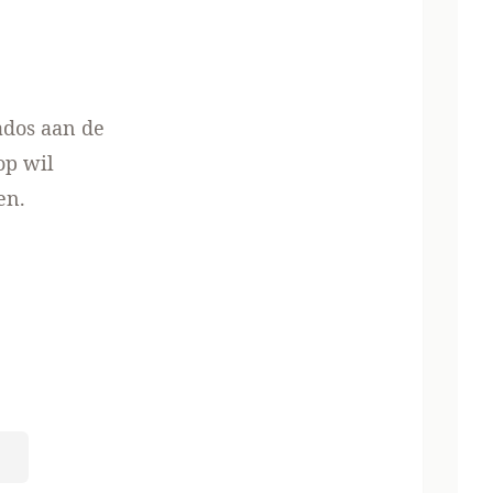
ados aan de
op wil
en.