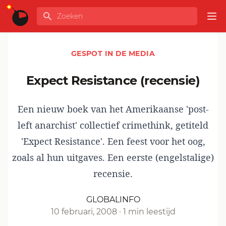
Ga naar de inhoud
Zoeken
GLOBALINFO
Op
GESPOT IN DE MEDIA
Expect Resistance (recensie)
Een nieuw boek van het Amerikaanse 'post-
left anarchist' collectief crimethink, getiteld
'Expect Resistance'. Een feest voor het oog,
zoals al hun uitgaves. Een eerste (engelstalige)
recensie.
GLOBALINFO
10 februari, 2008
·
1 min leestijd