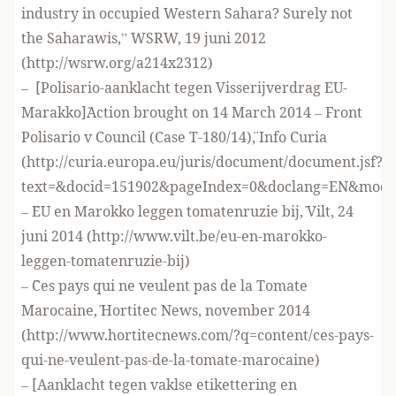
industry in occupied Western Sahara? Surely not
the Saharawis,” WSRW, 19 juni 2012
(
http://wsrw.org/a214x2312
)
– [Polisario-aanklacht tegen Visserijverdrag EU-
Marakko]¨Action brought on 14 March 2014 – Front
Polisario v Council (Case T-180/14)¨, Info Curia
(
http://curia.europa.eu/juris/document/document.jsf?
text=&docid=151902&pageIndex=0&doclang=EN&mode=
– ¨EU en Marokko leggen tomatenruzie bij,¨ Vilt, 24
juni 2014 (
http://www.vilt.be/eu-en-marokko-
leggen-tomatenruzie-bij
)
– ¨Ces pays qui ne veulent pas de la Tomate
Marocaine,¨ Hortitec News, november 2014
(
http://www.hortitecnews.com/?q=content/ces-pays-
qui-ne-veulent-pas-de-la-tomate-marocaine
)
– [Aanklacht tegen vaklse etikettering en