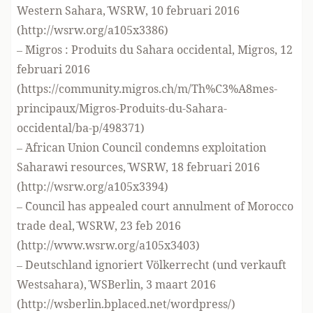
Western Sahara,¨ WSRW, 10 februari 2016
(
http://wsrw.org/a105x3386
)
– ¨Migros : Produits du Sahara occidental, Migros, 12
februari 2016
(
https://community.migros.ch/m/Th%C3%A8mes-
principaux/Migros-Produits-du-Sahara-
occidental/ba-p/498371
)
– ¨African Union Council condemns exploitation
Saharawi resources,¨ WSRW, 18 februari 2016
(
http://wsrw.org/a105x3394
)
– ¨Council has appealed court annulment of Morocco
trade deal,¨ WSRW, 23 feb 2016
(
http://www.wsrw.org/a105x3403
)
– ¨Deutschland ignoriert Völkerrecht (und verkauft
Westsahara),¨ WSBerlin, 3 maart 2016
(
http://wsberlin.bplaced.net/wordpress/
)