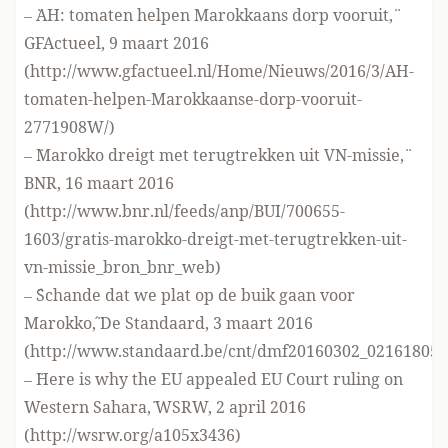
– ¨AH: tomaten helpen Marokkaans dorp vooruit,¨
GFActueel, 9 maart 2016
(
http://www.gfactueel.nl/Home/Nieuws/2016/3/AH-
tomaten-helpen-Marokkaanse-dorp-vooruit-
2771908W/
)
– ¨Marokko dreigt met terugtrekken uit VN-missie,¨
BNR, 16 maart 2016
(
http://www.bnr.nl/feeds/anp/BUI/700655-
1603/gratis-marokko-dreigt-met-terugtrekken-uit-
vn-missie_bron_bnr_web
)
– ¨´Schande dat we plat op de buik gaan voor
Marokko´,¨ De Standaard, 3 maart 2016
(
http://www.standaard.be/cnt/dmf20160302_02161805
)
– ¨Here is why the EU appealed EU Court ruling on
Western Sahara,¨ WSRW, 2 april 2016
(
http://wsrw.org/a105x3436
)