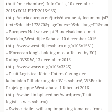
(huitième chambre), Info Curia, 10 décembre
2015 (ECLI:EU:T:2015:953)
(
http://curia.europa.eu/juris/document/document.jsf?
text=&docid=172870&pageIndex=0&doclang=FR&mode=l
– ¨Europees Hof verwerpt Handelsakkoord met
Marokko,¨ Westelijke Sahara, 10 december 2015
(
http://www.westelijkesahara.org/a106x1581
)
– ¨Moroccan king’s holding most affected by ECJ
Ruling,¨ WSRW, 13 december 2015
(
http://www.wsrw.org/a105x3325
)
– ¨Fruit Logistica: Keine Unterstützung der
kolonialen Plünderung der Westsahara!,¨ WSBerlin
Projektgruppe Westsahara, 1 februari 2016
(
http://wsberlin.bplaced.net/wordpress/fruit-
logistica-westsahara/
)
– ¨Swiss retailer will stop importing tomatoes from