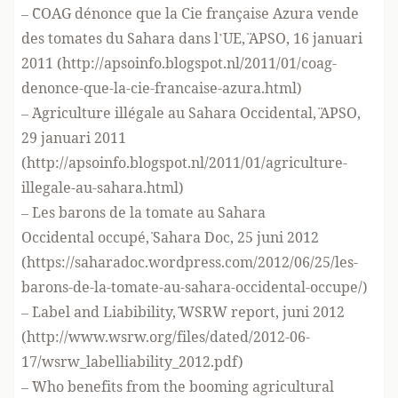
– ¨COAG dénonce que la Cie française Azura vende
des tomates du Sahara dans l’UE,¨ APSO, 16 januari
2011 (
http://apsoinfo.blogspot.nl/2011/01/coag-
denonce-que-la-cie-francaise-azura.html
)
– ¨Agriculture illégale au Sahara Occidental,¨ APSO,
29 januari 2011
(
http://apsoinfo.blogspot.nl/2011/01/agriculture-
illegale-au-sahara.html
)
– ¨Les barons de la tomate au Sahara
Occidental occupé,¨ Sahara Doc, 25 juni 2012
(
https://saharadoc.wordpress.com/2012/06/25/les-
barons-de-la-tomate-au-sahara-occidental-occupe/
)
– ¨Label and Liabibility,¨ WSRW report, juni 2012
(
http://www.wsrw.org/files/dated/2012-06-
17/wsrw_labelliability_2012.pdf
)
– ¨Who benefits from the booming agricultural