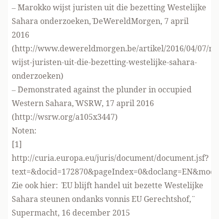
– ¨Marokko wijst juristen uit die bezetting Westelijke
Sahara onderzoeken,¨ DeWereldMorgen, 7 april
2016
(
http://www.dewereldmorgen.be/artikel/2016/04/07/m
wijst-juristen-uit-die-bezetting-westelijke-sahara-
onderzoeken
)
– ¨Demonstrated against the plunder in occupied
Western Sahara,¨ WSRW, 17 april 2016
(
http://wsrw.org/a105x3447
)
Noten:
[1]
http://curia.europa.eu/juris/document/document.jsf?
text=&docid=172870&pageIndex=0&doclang=EN&mode=l
Zie ook hier: ¨ EU blijft handel uit bezette Westelijke
Sahara steunen ondanks vonnis EU Gerechtshof,¨
Supermacht, 16 december 2015