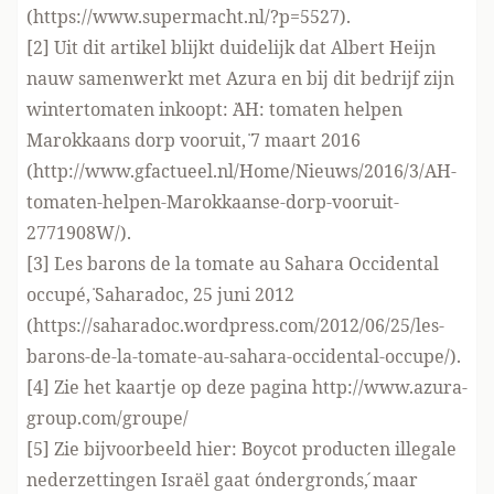
(
https://www.supermacht.nl/?p=5527
).
[2] Uit dit artikel blijkt duidelijk dat Albert Heijn
nauw samenwerkt met Azura en bij dit bedrijf zijn
wintertomaten inkoopt: ¨AH: tomaten helpen
Marokkaans dorp vooruit,¨ 7 maart 2016
(
http://www.gfactueel.nl/Home/Nieuws/2016/3/AH-
tomaten-helpen-Marokkaanse-dorp-vooruit-
2771908W/
).
[3] ¨Les barons de la tomate au Sahara Occidental
occupé,¨ Saharadoc, 25 juni 2012
(
https://saharadoc.wordpress.com/2012/06/25/les-
barons-de-la-tomate-au-sahara-occidental-occupe/
).
[4] Zie het kaartje op deze pagina
http://www.azura-
group.com/groupe/
[5] Zie bijvoorbeeld hier: ¨Boycot producten illegale
nederzettingen Israël gaat ´ondergronds´, maar