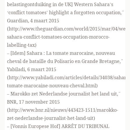
belastingontduiking in de UK] ¨Western Sahara’s
‘conflict tomatoes’ highlight a forgotten occupation,¨
Guardian, 4 maart 2015
(
http://www.theguardian.com/world/2015/mar/04/west
sahara-conflict-tomatoes-occupation-morocco-
labelling-tax
)
– [Idem] ¨Sahara : La tomate marocaine, nouveau
cheval de bataille du Polisario en Grande Bretagne,¨
Yabiladi, 6 maart 2015
(
http://www.yabiladi.com/articles/details/34038/sahara
tomate-marocaine-nouveau-cheval.html
)
– ¨Marokko zet Nederlandse journalist het land uit,¨
BNR, 17 november 2015
(
http://www.bnr.nl/nieuws/443423-1511/marokko-
zet-nederlandse-journalist-het-land-uit
)
– [Vonnis Europese Hof] ¨ARRÊT DU TRIBUNAL