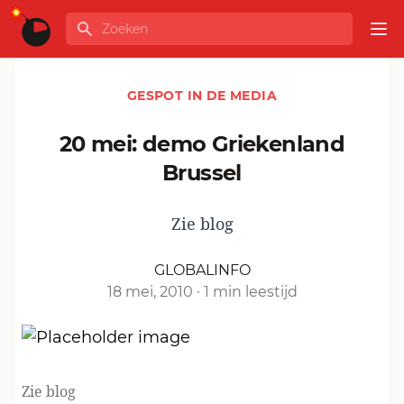
Ga naar de inhoud
Zoeken
GLOBALINFO
Op
GESPOT IN DE MEDIA
20 mei: demo Griekenland
Brussel
Zie blog
GLOBALINFO
18 mei, 2010
·
1 min leestijd
Zie
blog