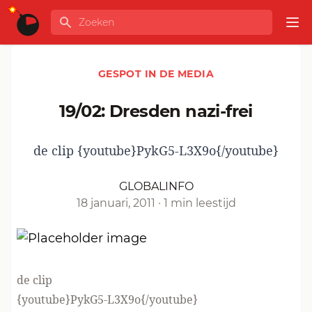
Ga naar de inhoud
Zoeken
GLOBALINFO
Op
GESPOT IN DE MEDIA
19/02: Dresden nazi-frei
de clip {youtube}PykG5-L3X9o{/youtube}
GLOBALINFO
18 januari, 2011
·
1 min leestijd
de clip
{youtube}PykG5-L3X9o{/youtube}