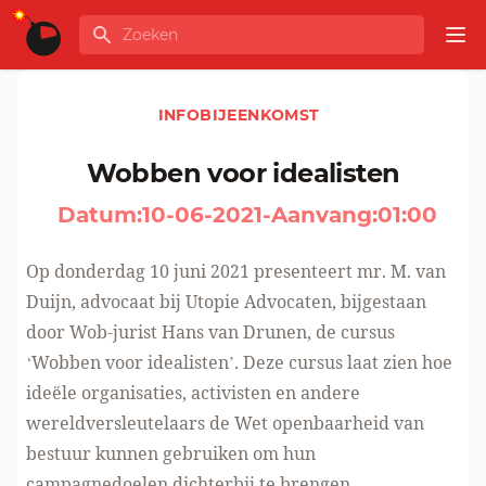
Ga naar de inhoud
Zoeken
GLOBALINFO
Op
INFOBIJEENKOMST
Wobben voor idealisten
Datum:
10-06-2021
-
Aanvang:
01:00
Op donderdag 10 juni 2021 presenteert
mr. M. van
Duijn
, advocaat bij Utopie Advocaten, bijgestaan
door Wob-jurist Hans van Drunen, de cursus
‘Wobben voor idealisten’. Deze cursus laat zien hoe
ideële organisaties, activisten en andere
wereldversleutelaars de Wet openbaarheid van
bestuur kunnen gebruiken om hun
campagnedoelen dichterbij te brengen.