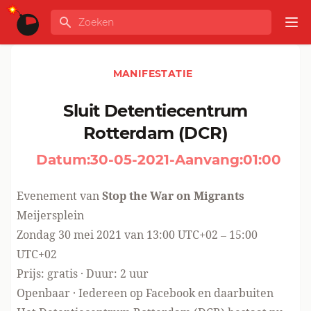
Ga naar de inhoud
Zoeken
GLOBALINFO
Op
MANIFESTATIE
Sluit Detentiecentrum
Rotterdam (DCR)
Datum:
30-05-2021
-
Aanvang:
01:00
Evenement van
Stop the War on Migrants
Meijersplein
Zondag 30 mei 2021 van 13:00 UTC+02 – 15:00
UTC+02
Prijs: gratis · Duur: 2 uur
Openbaar
·
Iedereen op Facebook en daarbuiten