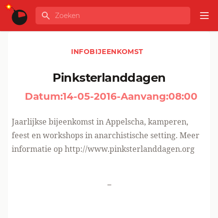
Ga naar de inhoud
Zoeken
GLOBALINFO
Op
INFOBIJEENKOMST
Pinksterlanddagen
Datum:
14-05-2016
-
Aanvang:
08:00
Jaarlijkse bijeenkomst in Appelscha, kamperen,
feest en workshops in anarchistische setting. Meer
informatie op
http://www.pinksterlanddagen.org
-