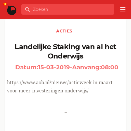
Ga naar de inhoud
Zoeken
GLOBALINFO
Op
ACTIES
Landelijke Staking van al het
Onderwijs
Datum:
15-03-2019
-
Aanvang:
08:00
https://www.aob.nl/nieuws/actieweek-in-maart-
voor-meer-investeringen-onderwijs/
-