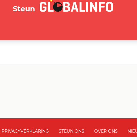
GLOBALINFO.nl
Steun
PRIVACYVERKLARING
STEUN ONS
OVER ONS
NIE