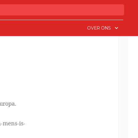
OVER ONS
uropa.
n-mens-is-