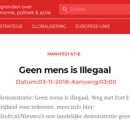
rgronden over
Zoeken
nomie, politiek & actie
STRATEGIE
GLOBALISERING
EUROPESE-UNIE
MANIFESTATIE
Geen mens is Illegaal
Datum:
03-11-2018
-
Aanvang:
03:00
demonstratie: Geen mens is illegaal. Weg met Fort E
ijheid voor iedereen. meer info hier:
balinfo.nl/Nieuws/3-nov-landelijke-demonstratie-gee