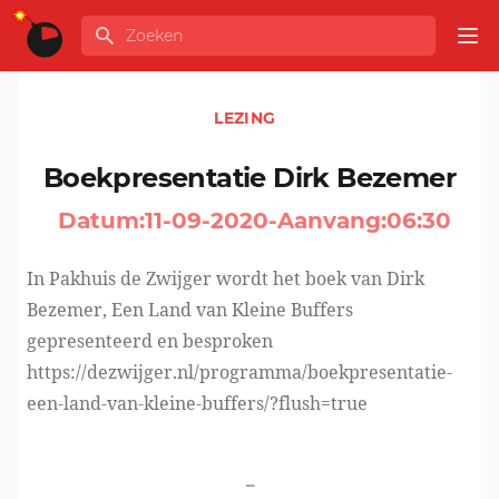
Ga naar de inhoud
Zoeken
GLOBALINFO
Op
LEZING
Boekpresentatie Dirk Bezemer
Datum:
11-09-2020
-
Aanvang:
06:30
In Pakhuis de Zwijger wordt het boek van Dirk
Bezemer, Een Land van Kleine Buffers
gepresenteerd en besproken
https://dezwijger.nl/programma/boekpresentatie-
een-land-van-kleine-buffers/?flush=true
-