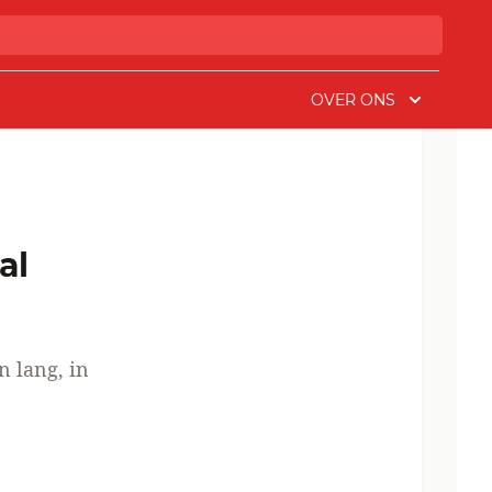
OVER ONS
al
n lang, in