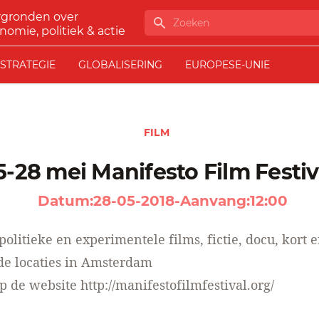
rgronden over
Zoeken
nomie, politiek & actie
STRATEGIE
GLOBALISERING
EUROPESE-UNIE
FILM
25-28 mei Manifesto Film Festiv
Datum:
28-05-2018
-
Aanvang:
12:00
olitieke en experimentele films, fictie, docu, kort e
de locaties in Amsterdam
op de website
http://manifestofilmfestival.org/