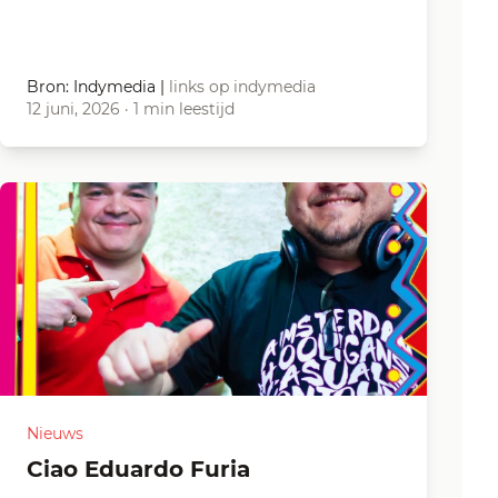
Bron: Indymedia
|
links op indymedia
12 juni, 2026
·
1 min leestijd
Nieuws
Ciao Eduardo Furia