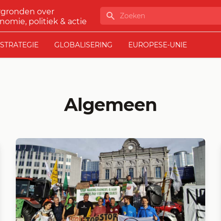
rgronden over
Zoeken
nomie, politiek & actie
STRATEGIE
GLOBALISERING
EUROPESE-UNIE
Algemeen