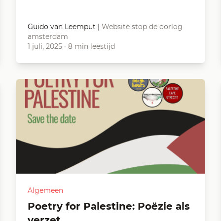
Guido van Leemput
|
Website stop de oorlog
amsterdam
1 juli, 2025
·
8 min leestijd
Algemeen
Poetry for Palestine: Poëzie als
verzet