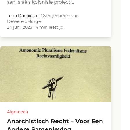
aan Israëls koloniale project…
Toon Danhieux
|
Overgenomen van
DeWereldMorgen
24 juni, 2025
·
4 min leestijd
Algemeen
Anarchistisch Recht – Voor Een
Andere Samenleving