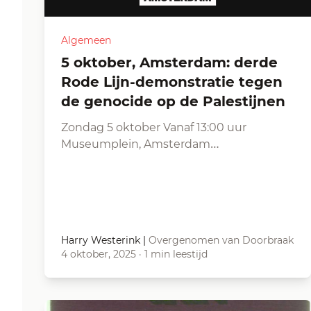
Algemeen
5 oktober, Amsterdam: derde
Rode Lijn-demonstratie tegen
de genocide op de Palestijnen
Zondag 5 oktober Vanaf 13:00 uur
Museumplein, Amsterdam…
Harry Westerink
|
Overgenomen van Doorbraak
4 oktober, 2025
·
1 min leestijd