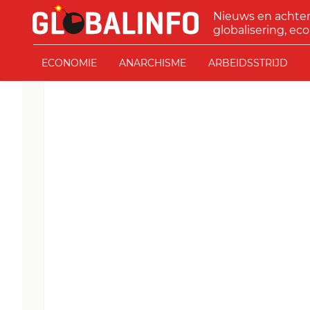
Ga naar de inhoud
Nieuws en achte
GLOBALINFO
globalisering, eco
ECONOMIE
ANARCHISME
ARBEIDSSTRIJD