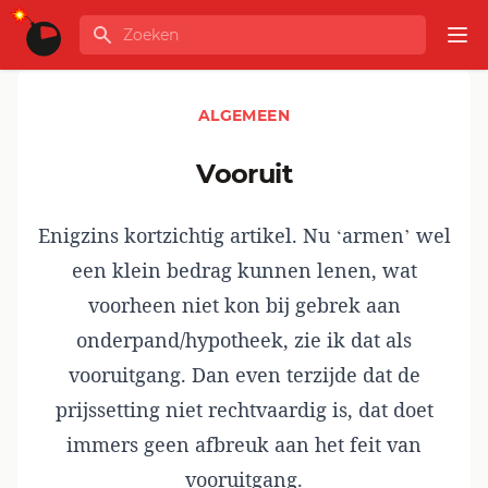
Ga naar de inhoud
Zoeken
GLOBALINFO
Op
ALGEMEEN
vooruit
Enigzins kortzichtig artikel. Nu ‘armen’ wel
een klein bedrag kunnen lenen, wat
voorheen niet kon bij gebrek aan
onderpand/hypotheek, zie ik dat als
vooruitgang. Dan even terzijde dat de
prijssetting niet rechtvaardig is, dat doet
immers geen afbreuk aan het feit van
vooruitgang.