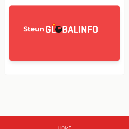
GLOBALINFO.nl
Steun
HOME