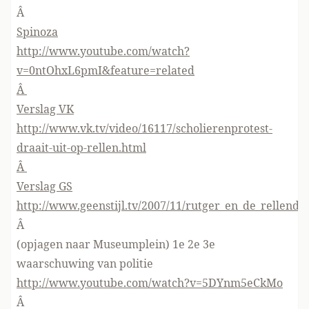
Â
Spinoza
http://www.youtube.com/watch?
v=0ntOhxL6pmI&feature=related
Â
Verslag VK
http://www.vk.tv/video/16117/scholierenprotest-
draait-uit-op-rellen.html
Â
Verslag GS
http://www.geenstijl.tv/2007/11/rutger_en_de_rellende
Â
(opjagen naar Museumplein) 1e 2e 3e
waarschuwing van politie
http://www.youtube.com/watch?v=5DYnm5eCkMo
Â