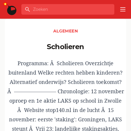
Ga naar de inhoud
Zoeken
GLOBALINFO
Op
ALGEMEEN
scholieren
Programma: Â Scholieren Overzichtje
buitenland Welke rechten hebben kinderen?
Alternatief onderwijs? Scholieren toekomst?
Â ———————— Chronologie: 12 november
oproep en 1e aktie LAKS op school in Zwolle
Â Website stop140.nl in de lucht Â 15
november: eerste 'staking': Groningen, LAKS
steunt Â Vrij 23: landelijke stakingsakties,