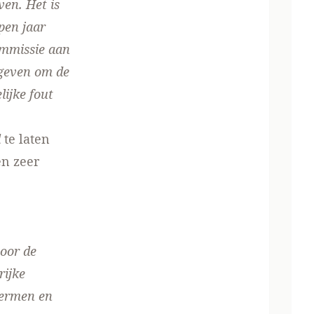
ven. Het is
pen jaar
ommissie aan
egeven om de
lijke fout
l
te laten
en zeer
voor de
rijke
hermen en