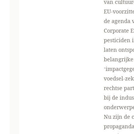
van cultuu
EU-voorzitt
de agenda v
Corporate E
pesticiden 
laten ontsp
belangrijke
‘impactgeg
voedsel-zek
rechtse par
bij de indu
onderwerp
Nu zijn de c
propaganda 