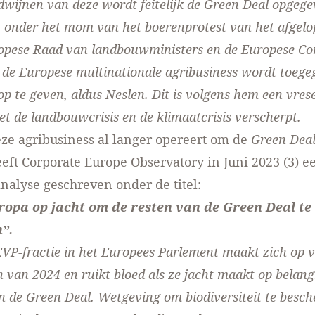
dwijnen van deze wordt feitelijk de Green Deal opgege
at onder het mom van het boerenprotest van het afgelo
opese Raad van landbouwministers en de Europese C
 de Europese multinationale agribusiness wordt toeg
p te geven, aldus Neslen. Dit is volgens hem een vrese
t de landbouwcrisis en de klimaatcrisis verscherpt.
ze agribusiness al langer opereert om de
Green Dea
eeft Corporate Europe Observatory in Juni 2023 (3) e
analyse geschreven onder de titel:
ropa op jacht om de resten van de Green Deal te
”.
EVP-fractie in het Europees Parlement maakt zich op 
 van 2024 en ruikt bloed als ze jacht maakt op belang
n de Green Deal. Wetgeving om biodiversiteit te besc