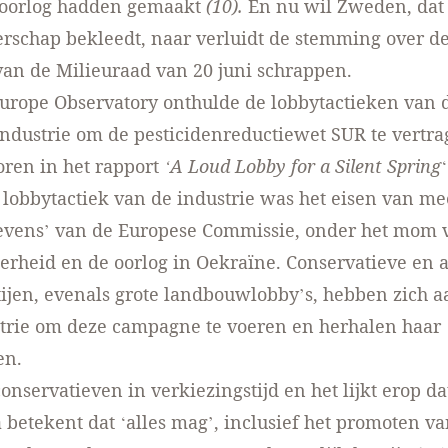
roorlog hadden gemaakt
(10).
En nu wil Zweden, dat 
erschap bekleedt, naar verluidt de stemming over d
an de Milieuraad van 20 juni schrappen.
urope Observatory onthulde de lobbytactieken van 
industrie om de pesticidenreductiewet SUR te vertra
oren in het rapport
‘A Loud Lobby for a Silent Spring
 lobbytactiek van de industrie was het eisen van me
evens’ van de Europese Commissie, onder het mom 
erheid en de oorlog in Oekraïne. Conservatieve en 
tijen, evenals grote landbouwlobby’s, hebben zich 
strie om deze campagne te voeren en herhalen haar
en.
onservatieven in verkiezingstijd en het lijkt erop da
betekent dat ‘alles mag’, inclusief het promoten v