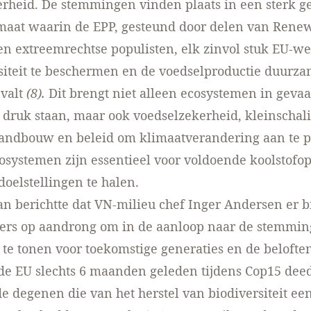
rheid. De stemmingen vinden plaats in een sterk g
imaat waarin de EPP, gesteund door delen van Rene
 en extreemrechtse populisten, elk zinvol stuk EU-w
siteit te beschermen en de voedselproductie duurza
valt
(8).
Dit brengt niet alleen ecosystemen in geva
 druk staan, maar ook voedselzekerheid, kleinschal
andbouw en beleid om klimaatverandering aan te 
systemen zijn essentieel voor voldoende koolstofo
doelstellingen te halen.
n berichtte dat VN-milieu chef Inger Andersen er b
ers op aandrong om in de aanloop naar de stemmin
 te tonen voor toekomstige generaties en de beloften
e EU slechts 6 maanden geleden tijdens Cop15 deed.
e degenen die van het herstel van biodiversiteit ee