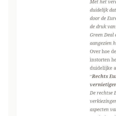
Met het ver
duidelijk d
door de Eur
de druk van
Green Deal o
aangezien he
Over hoe de
instorten h
duidelijke 
“
Rechts Eu
vernietigen
De rechtse 
verkiezingen
aspecten va