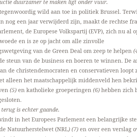
uctie duurzamer te maken ligt onder vuur.
 tegenwoordig wild aan toe in politiek Brussel. Terwi
n nog een jaar verwijderd zijn, maakt de rechtse fra
rlement, de Europese Volkspartij (EVP), zich nu al 
woede en is ze op jacht om alle zinvolle
gswetgeving van de Green Deal om zeep te helpen
(
e steun van de business en boeren te winnen. De a
van de christendemocraten en conservatieven loopt z
et alleen het maatschappelijk middenveld hen bekri
jven
(5)
en katholieke groeperingen
(6)
hebben zich b
gesloten.
 terug is echter gaande.
vindt in het Europees Parlement een belangrijke s
 de Natuurherstelwet (NRL
) (7)
en over een verslag o