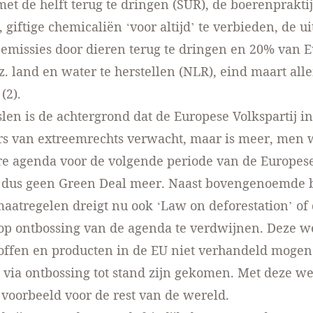
met de helft terug te dringen (SUR), de boerenpraktij
giftige chemicaliën ‘voor altijd’ te verbieden, de ui
 emissies door dieren terug te dringen en 20% van 
z. land en water te herstellen (NLR), eind maart all
(2).
len is de achtergrond dat de Europese Volkspartij in
s van extreemrechts verwacht, maar is meer, men 
re agenda voor de volgende periode van de Europes
 dus geen Green Deal meer. Naast bovengenoemde b
maatregelen dreigt nu ook ‘Law on deforestation’ of
op ontbossing van de agenda te verdwijnen. Deze w
offen en producten in de EU niet verhandeld mogen
ze via ontbossing tot stand zijn gekomen. Met deze w
voorbeeld voor de rest van de wereld.