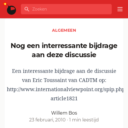
Ga naar de inhoud
Zoeken
GLOBALINFO
Op
ALGEMEEN
Nog een interressante bijdrage
aan deze discussie
Een interessante bijdrage aan de discussie
van Eric Toussaint van CADTM op:
http://www.internationalviewpoint.org/spip.php?
article1821
Willem Bos
23 februari, 2010
·
1 min leestijd