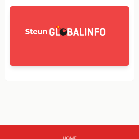
GLOBALINFO.nl
Steun
HOME