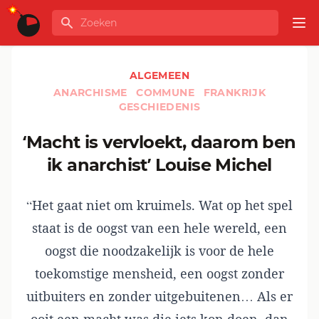
Ga naar de inhoud
Zoeken
GLOBALINFO
Op
ALGEMEEN
ANARCHISME
COMMUNE
FRANKRIJK
GESCHIEDENIS
‘Macht is vervloekt, daarom ben
ik anarchist’ Louise Michel
“Het gaat niet om kruimels. Wat op het spel
staat is de oogst van een hele wereld, een
oogst die noodzakelijk is voor de hele
toekomstige mensheid, een oogst zonder
uitbuiters en zonder uitgebuitenen… Als er