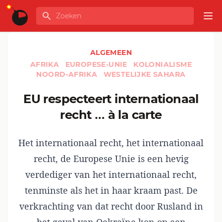
Ga naar de inhoud
Zoeken
GLOBALINFO
Op
ALGEMEEN
AFRIKA
EUROPESE-UNIE
KOLONIALISME
NOORD-AFRIKA
WESTELIJKE SAHARA
EU respecteert internationaal
recht … à la carte
Het internationaal recht, het internationaal
recht, de Europese Unie is een hevig
verdediger van het internationaal recht,
tenminste als het in haar kraam past. De
verkrachting van dat recht door Rusland in