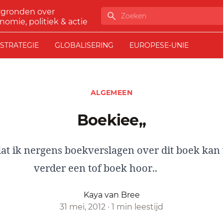
rgronden over
Zoeken
nomie, politiek & actie
STRATEGIE
GLOBALISERING
EUROPESE-UNIE
ALGEMEEN
boekiee,,
at ik nergens boekverslagen over dit boek kan
verder een tof boek hoor..
Kaya van Bree
31 mei, 2012
·
1 min leestijd