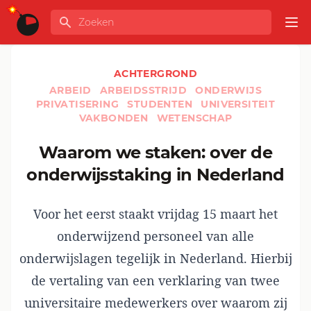
Ga naar de inhoud
Zoeken
GLOBALINFO
Op
ACHTERGROND
ARBEID
ARBEIDSSTRIJD
ONDERWIJS
PRIVATISERING
STUDENTEN
UNIVERSITEIT
VAKBONDEN
WETENSCHAP
Waarom we staken: over de
onderwijsstaking in Nederland
Voor het eerst staakt vrijdag 15 maart het
onderwijzend personeel van alle
onderwijslagen tegelijk in Nederland. Hierbij
de vertaling van een verklaring van twee
universitaire medewerkers over waarom zij