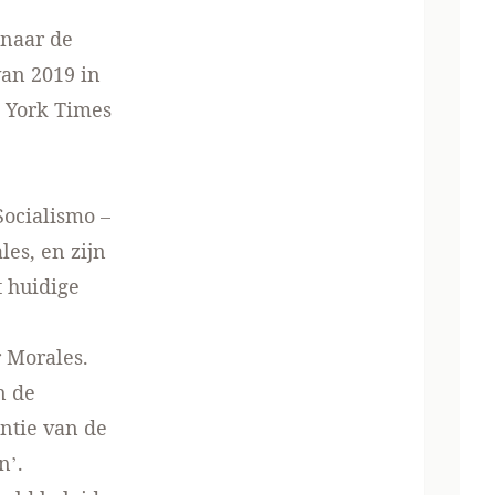
 naar de
van 2019 in
 York Times
Socialismo –
les, en zijn
 huidige
 Morales.
n de
ntie van de
n’.