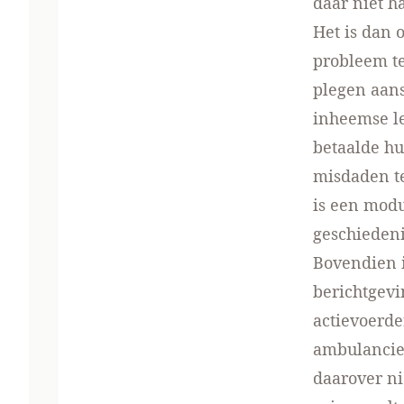
daar niet h
Het is dan 
probleem te
plegen aans
inheemse le
betaalde hu
misdaden te
is een modu
geschiedeni
Bovendien i
berichtgevi
actievoerd
ambulancie
daarover ni