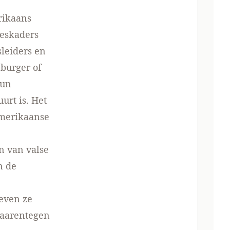
rikaans
seskaders
leiders en
 burger of
hun
urt is. Het
Amerikaanse
n van valse
n de
even ze
daarentegen