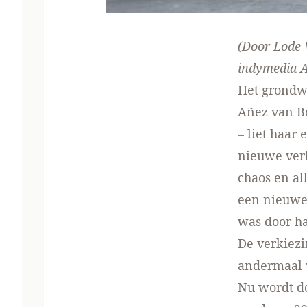
(Door Lode 
indymedia 
Het grondwe
Añez van Bo
– liet haar
nieuwe verk
chaos en al
een nieuwe
was door ha
De verkiez
andermaal 
Nu wordt de