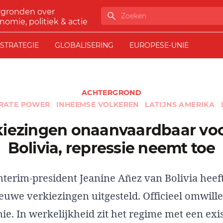
rgronden over
Zoeken
nomie, politiek & actie
STRATEGIE
GLOBALISERING
EUROPESE-UNIE
ACHTERGROND
RATE POWER
INHEEMSE VOLKEREN
LATIJNS AMERIKA
Bolivia, repressie neemt toe
nterim-president Jeanine Añez van Bolivia heef
euwe verkiezingen uitgesteld. Officieel omwill
. In werkelijkheid zit het regime met een exis