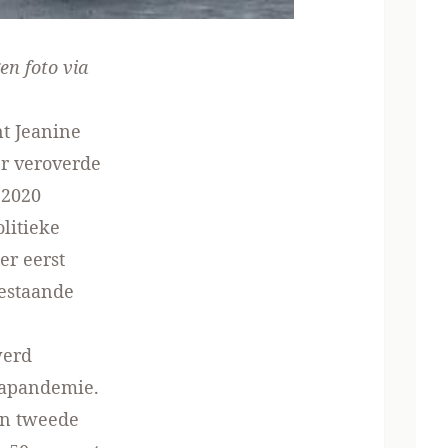
en
foto via
t Jeanine
er veroverde
 2020
olitieke
er eerst
estaande
werd
napandemie.
en tweede