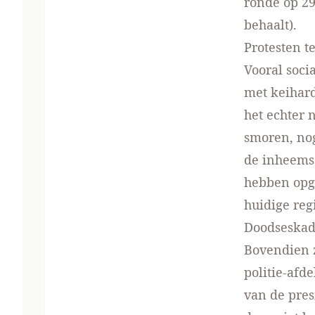
ronde op 29
behaalt).
Protesten t
Vooral soci
met keihard
het echter 
smoren, nog
de inheemse
hebben opge
huidige reg
Doodseskad
Bovendien z
politie-afd
van de pres