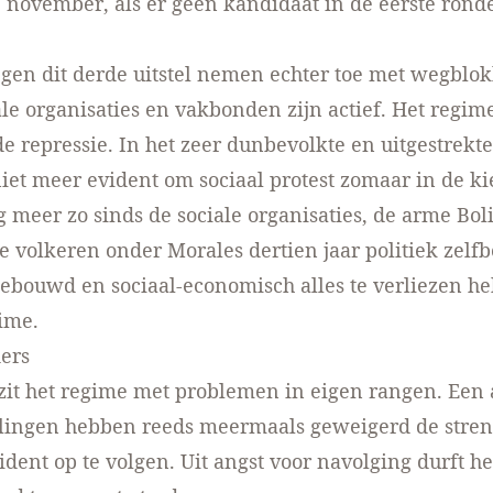
 november, als er geen kandidaat in de eerste rond
egen dit derde uitstel nemen echter toe met wegblo
ale organisaties en vakbonden zijn actief. Het regim
e repressie. In het zeer dunbevolkte en uitgestrekte 
niet meer evident om sociaal protest zomaar in de k
 meer zo sinds de sociale organisaties, de arme Bol
 volkeren onder Morales dertien jaar politiek zelf
bouwd en sociaal-economisch alles te verliezen he
ime.
ers
it het regime met problemen in eigen rangen. Een 
elingen hebben reeds meermaals geweigerd de stren
ident op te volgen. Uit angst voor navolging durft h