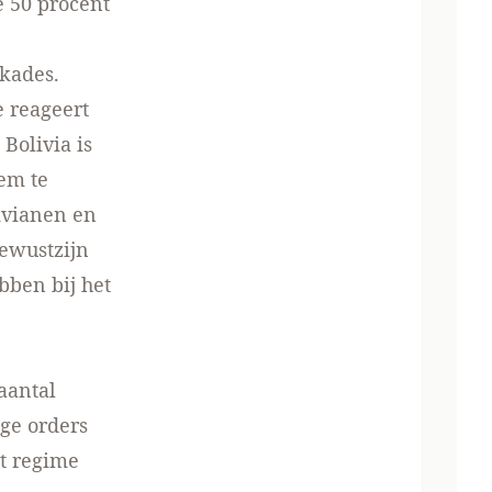
e 50 procent
kkades.
e reageert
Bolivia is
iem te
ivianen en
bewustzijn
bben bij het
aantal
ge orders
et regime