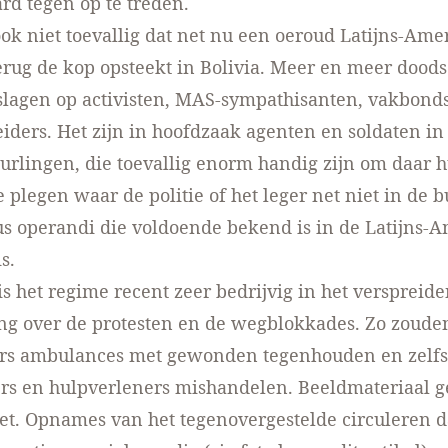
ard tegen op te treden.
ook niet toevallig dat net nu een oeroud Latijns-Ame
rug de kop opsteekt in Bolivia. Meer en meer dood
lagen op activisten, MAS-sympathisanten, vakbonds
iders. Het zijn in hoofdzaak agenten en soldaten in
urlingen, die toevallig enorm handig zijn om daar 
 plegen waar de politie of het leger net niet in de bu
s operandi die voldoende bekend is in de Latijns-
s.
s het regime recent zeer bedrijvig in het verspreide
ng over de protesten en de wegblokkades. Zo zoude
ers ambulances met gewonden tegenhouden en zelfs
rs en hulpverleners mishandelen. Beeldmateriaal g
et. Opnames van het tegenovergestelde circuleren 