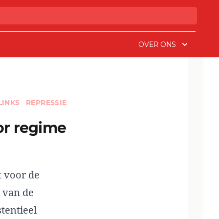
OVER ONS
LINKS
REPRESSIE
t voor de
e van de
tentieel