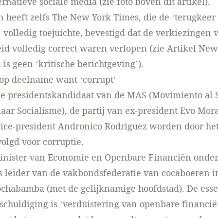
rnatieve sociale media (zie foto boven dit artikel).
 heeft zelfs The New York Times, die de ‘terugkeer
 volledig toejuichte, bevestigd dat de verkiezingen 
id volledig correct waren verlopen (zie
Artikel New
 is geen ‘kritische berichtgeving’
).
 op deelname want ‘corrupt’
de presidentskandidaat van de MAS (Movimiento al 
ar Socialisme), de partij van ex-president Evo Mora
ice-president Andronico Rodriguez worden door het
olgd voor corruptie.
inister van Economie en Openbare Financiën onder
s leider van de vakbondsfederatie van cocaboeren i
ochabamba (met de gelijknamige hoofdstad). De esse
schuldiging is ‘verduistering van openbare financië