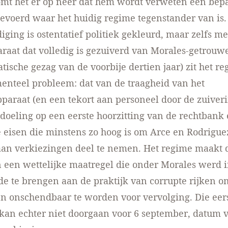
mt het er op neer dat hem wordt verweten een bepa
evoerd waar het huidig regime tegenstander van is.
iging is ostentatief politiek gekleurd, maar zelfs m
paraat dat volledig is gezuiverd van Morales-getrouw
tische gezag van de voorbije dertien jaar) zit het r
nteel probleem: dat van de traagheid van het
paraat (en een tekort aan personeel door de zuiver
edoeling op een eerste hoorzitting van de rechtbank
e eisen die minstens zo hoog is om Arce en Rodrigue
aan verkiezingen deel te nemen. Het regime maakt
 een wettelijke maatregel die onder Morales werd 
e te brengen aan de praktijk van corrupte rijken o
n onschendbaar te worden voor vervolging. Die eer
 kan echter niet doorgaan voor 6 september, datum 