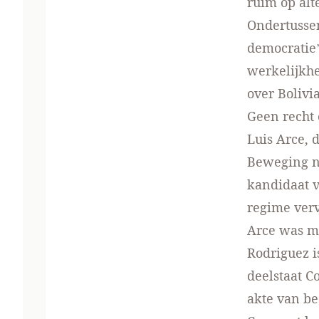
ruim op alte
Ondertussen
democratie’
werkelijkhe
over Bolivia
Geen recht
Luis Arce, 
Beweging na
kandidaat v
regime verv
Arce was m
Rodriguez i
deelstaat C
akte van be