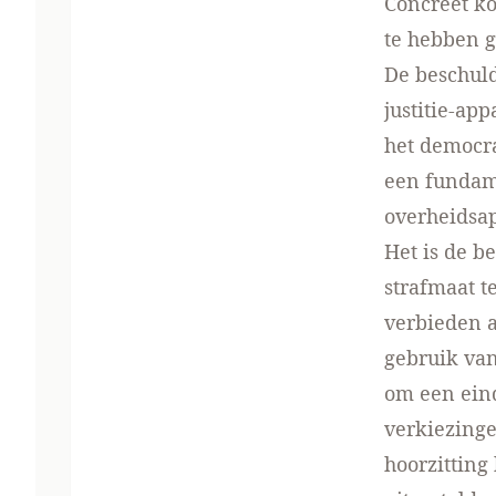
Concreet ko
te hebben g
De beschuld
justitie-ap
het democra
een fundame
overheidsap
Het is de b
strafmaat t
verbieden 
gebruik van
om een eind
verkiezinge
hoorzitting