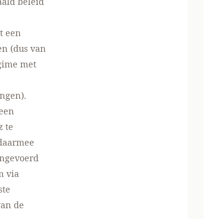
ald beleid
et een
en (dus van
egime met
ingen).
 een
z te
 daarmee
ingevoerd
m via
ste
van de