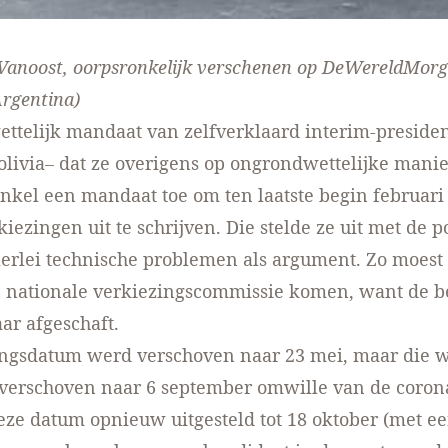
Vanoost, oorpsronkelijk verschenen
op DeWereldMorg
Argentina
)
ttelijk mandaat van zelfverklaard interim-presiden
livia– dat ze overigens op ongrondwettelijke mani
 enkel een mandaat toe om ten laatste begin februari
iezingen uit te schrijven. Die stelde ze uit met de p
lerlei technische problemen als argument. Zo moest 
 nationale verkiezingscommissie komen, want de b
ar afgeschaft.
ingsdatum werd verschoven naar 23 mei, maar die 
verschoven naar 6 september omwille van de coro
ze datum opnieuw uitgesteld tot 18 oktober (met e