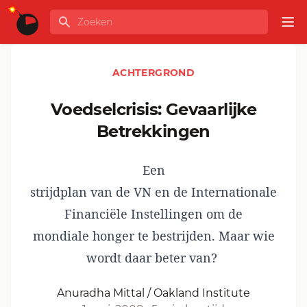
Ga naar de inhoud
Zoeken
GLOBALINFO
Op
ACHTERGROND
Voedselcrisis: Gevaarlijke
Betrekkingen
Een
strijdplan van de VN en de Internationale
Financiële Instellingen om de
mondiale honger te bestrijden. Maar wie
wordt daar beter van?
Anuradha Mittal / Oakland Institute